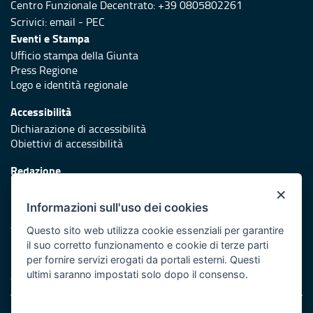
Centro Funzionale Decentrato: +39 0805802261
Scrivici:
email
-
PEC
Eventi e Stampa
Ufficio stampa della Giunta
Press Regione
Logo e identità regionale
Accessibilità
Dichiarazione di accessibilità
Obiettivi di accessibilità
Redazione
Responsabili di pubblicazione
×
Informazioni sull'uso dei cookies
Protezione civile
Vai al sito di Protezione Civile Puglia
Questo sito web utilizza cookie essenziali per garantire
il suo corretto funzionamento e cookie di terze parti
Iniziativa finanziata con risorse del POR Puglia 2014/2020 -
per fornire servizi erogati da portali esterni. Questi
Asse XI
ultimi saranno impostati solo dopo il consenso.