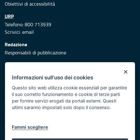
Obiettivi di accessibilità
URP
Telefono: 800 713939
Scrivici:
email
Redazione
Responsabili di pubblicazione
Protezione civile
×
Vai al sito di Protezione Civile Puglia
Informazioni sull'uso dei cookies
Iniziativa finanziata con risorse del POR Puglia 2014/2020 -
Questo sito web utilizza cookie essenziali per garantire
Asse XI
il suo corretto funzionamento e cookie di terze parti
per fornire servizi erogati da portali esterni. Questi
ultimi saranno impostati solo dopo il consenso.
Note legali
Cookie e privacy
Atti di notifica
Fammi scegliere
Feed RSS