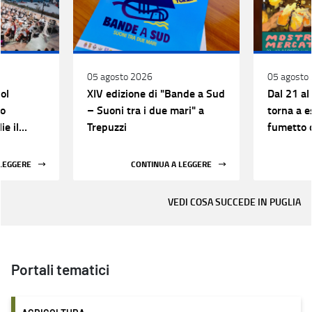
05 agosto 2026
05 agosto
ol
XIV edizione di "Bande a Sud
Dal 21 al
to
– Suoni tra i due mari" a
torna a e
ie il
Trepuzzi
fumetto 
edizione 
 LEGGERE
CONTINUA A LEGGERE
VEDI COSA SUCCEDE IN PUGLIA
Portali tematici