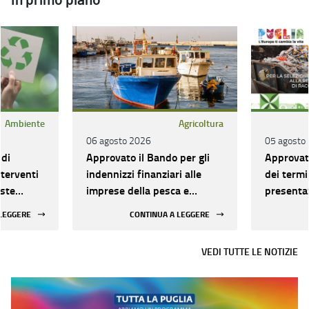
In primo piano
Ambiente
Agricoltura
06 agosto 2026
05 agosto
 di
Approvato il Bando per gli
Approvata
nterventi
indennizzi finanziari alle
dei termi
oste
imprese della pesca e
presentaz
se a
dell'acquacoltura per i
e nomina
 LEGGERE
CONTINUA A LEGGERE
maggiori costi sostenuti a
sostitutiv
causa del conflitto in Medio
Commissi
VEDI TUTTE LE NOTIZIE
Oriente – Azione 5 –
Intervento 222507 – PN
FEAMPA 2021-2027