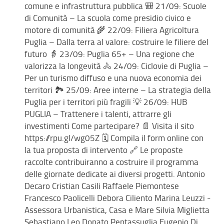
comune e infrastruttura pubblica 🎒 21/09: Scuole
di Comunità – La scuola come presidio civico e
motore di comunità 🌾 22/09: Filiera Agricoltura
Puglia – Dalla terra al valore: costruire le filiere del
futuro 👵 23/09: Puglia 65+ – Una regione che
valorizza la longevità 🚴 24/09: Ciclovie di Puglia –
Per un turismo diffuso e una nuova economia dei
territori 🏞️ 25/09: Aree interne – La strategia della
Puglia per i territori più fragili 💡 26/09: HUB
PUGLIA – Trattenere i talenti, attrarre gli
investimenti Come partecipare? 📄 Visita il sito
https://rpu.gl/wg05Z 🗓️ Compila il form online con
la tua proposta di intervento 🔗 Le proposte
raccolte contribuiranno a costruire il programma
delle giornate dedicate ai diversi progetti. Antonio
Decaro Cristian Casili Raffaele Piemontese
Francesco Paolicelli Debora Ciliento Marina Leuzzi -
Assessora Urbanistica, Casa e Mare Silvia Miglietta
Sebastiano Leo Donato Pentassuglia Eugenio Di