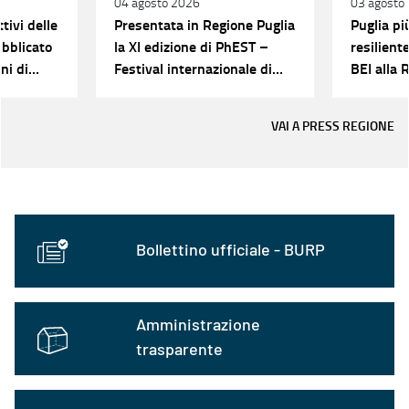
04 agosto 2026
03 agosto
tivi delle
Presentata in Regione Puglia
Puglia pi
ubblicato
la XI edizione di PhEST –
resilient
ni di
Festival internazionale di
BEI alla 
a 2023-
Fotografia e Arte in
programma a Monopoli dal 7
VAI A PRESS REGIONE
agosto al 1° novembre
Bollettino ufficiale - BURP
Amministrazione
trasparente