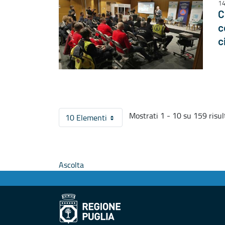
14
C
c
c
Mostrati 1 - 10 su 159 risult
10 Elementi
Per pagina
Ascolta