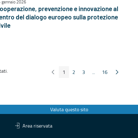
 gennaio 2026
ooperazione, prevenzione e innovazione al
entro del dialogo europeo sulla protezione
ivile
ati.
1
2
3
...
16
Pagina Precedente
Pagina Seg
Pagina
Pagina
Pagina
Pagine intermedie
Pagina
Valuta questo sito
Area riservata