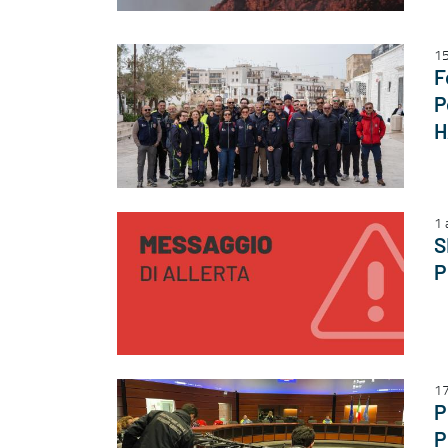
15
F
P
H
1 
S
P
17
P
P