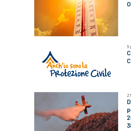
O
5 
C
C
27
D
p
2
3