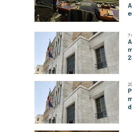
A
e
7 
A
m
2
20
P
m
d