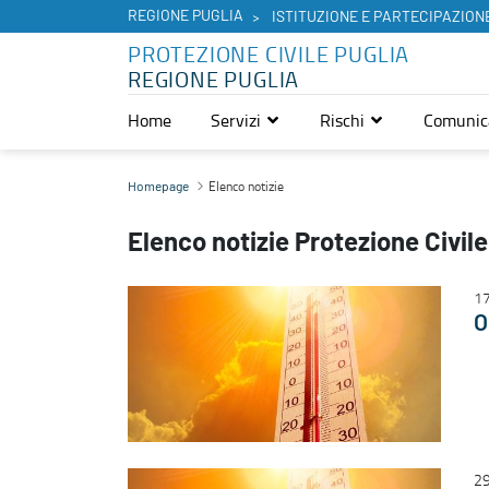
REGIONE PUGLIA
ISTITUZIONE E PARTECIPAZION
PROTEZIONE CIVILE PUGLIA
REGIONE PUGLIA
Home
Servizi
Rischi
Comunic
Elenco notizie - Protezione Civile Puglia
Elenco notizie
Homepage
Elenco notizie Protezione Civile
17
O
29