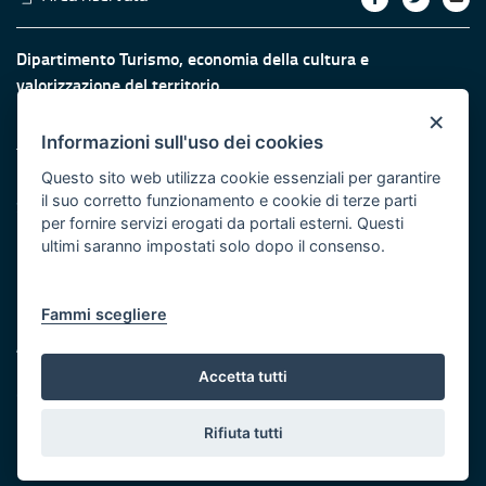
Dipartimento Turismo, economia della cultura e
valorizzazione del territorio
×
Fiera del Levante Pad. 107, Lungomare Starita - 70132 Bari
Informazioni sull'uso dei cookies
Telefono: + 39 080 5405615
Fax: +39 080 5405667
Questo sito web utilizza cookie essenziali per garantire
il suo corretto funzionamento e cookie di terze parti
Scrivici:
email
-
PEC
per fornire servizi erogati da portali esterni. Questi
Eventi e Stampa
ultimi saranno impostati solo dopo il consenso.
Ufficio Stampa della Giunta
Press Regione
Logo e identità regionale
Fammi scegliere
Accessibilità
Dichiarazione di accessibilità
Accetta tutti
Obiettivi di accessibilità
Redazione
Rifiuta tutti
Responsabili di pubblicazione