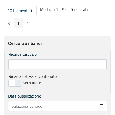
Mostrati 1 - 9 su 9 risultati.
10 Elementi
Per pagina
1
Pagina Precedente
Pagina Seguente
Pagina
Cerca tra i bandi
Ricerca testuale
Ricerca estesa al contenuto
Data pubblicazione