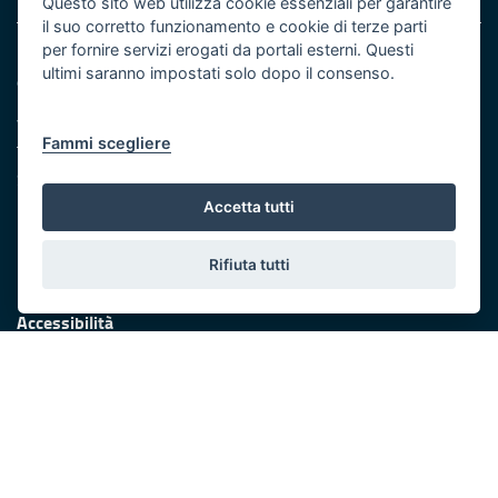
Questo sito web utilizza cookie essenziali per garantire
il suo corretto funzionamento e cookie di terze parti
per fornire servizi erogati da portali esterni. Questi
Dipartimento Mobilità, qualità urbana, opere pubbliche,
ultimi saranno impostati solo dopo il consenso.
ecologia e paesaggio
Via G. Gentile, 52 - 70126 Bari
Fammi scegliere
Telefono: +39 080 5406829
Scrivici:
email
-
PEC
Eventi e Stampa
Accetta tutti
Ufficio stampa della Giunta
Press Regione
Rifiuta tutti
Logo e identità regionale
Accessibilità
Dichiarazione di accessibilità
Obiettivi di accessibilità
Redazione
Responsabili di pubblicazione
Protezione civile