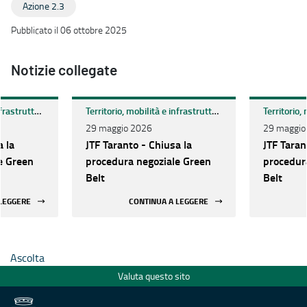
Azione 2.3
Pubblicato il 06 ottobre 2025
Notizie collegate
Territorio, mobilità e infrastrutture
Territorio, mobilità e infrastrutture
29 maggio 2026
29 maggio
a la
JTF Taranto - Chiusa la
JTF Taran
e Green
procedura negoziale Green
procedur
Belt
Belt
 LEGGERE
CONTINUA A LEGGERE
Ascolta
Valuta questo sito