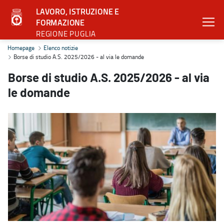
LAVORO, ISTRUZIONE E
FORMAZIONE
REGIONE PUGLIA
Borse di studio A.S. 2025/2026 - al via le domande - Lavoro, istr
Homepage
Elenco notizie
Borse di studio A.S. 2025/2026 - al via le domande
Borse di studio A.S. 2025/2026 - al via
le domande