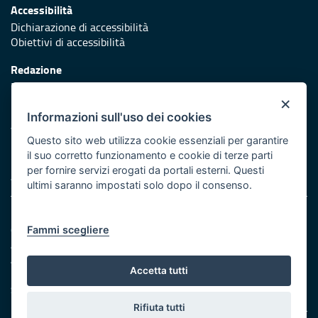
Accessibilità
Dichiarazione di accessibilità
Obiettivi di accessibilità
Redazione
Responsabili di pubblicazione
×
Protezione civile
Informazioni sull'uso dei cookies
Vai al sito di Protezione Civile Puglia
Questo sito web utilizza cookie essenziali per garantire
il suo corretto funzionamento e cookie di terze parti
Iniziativa finanziata con risorse del POR Puglia 2014/2020 -
per fornire servizi erogati da portali esterni. Questi
Asse XI
ultimi saranno impostati solo dopo il consenso.
Note legali
Fammi scegliere
Cookie e privacy
Amministrazione trasparente
Atti di notifica
Accetta tutti
Feed RSS
Servizi Intranet
Rifiuta tutti